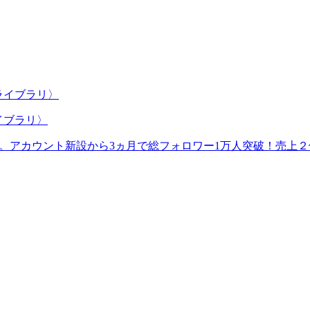
イブラリ〉
。アカウント新設から3ヵ月で総フォロワー1万人突破！売上２