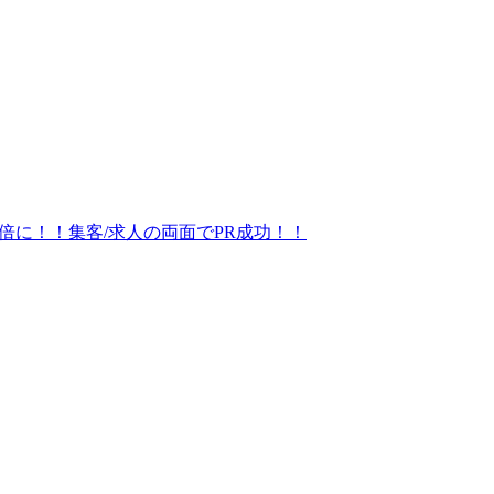
倍に！！集客/求人の両面でPR成功！！